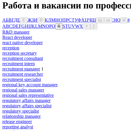
Работа и вакансии по професс
А
Б
В
Г
Д
Е
Ж
З
И
К
Л
М
Н
О
П
Р
С
Т
У
Ф
Х
Ц
Ч
Ш
Э
Ю
#
Ё
Й
Щ
Ы
Я
A
B
C
D
E
F
G
H
I
J
K
L
M
N
O
P
Q
S
T
U
V
W
X
R
Y
Z
R&D manager
React developer
react native developer
reception
reception secretary
recruitment consultant
recruitment intern
recruitment manager
1
recruitment researcher
recruitment specialist
regional key account manager
regional sales manager
regional sales representative
regulatory affairs manager
regulatory affairs specialist
regulatory specialist
relationship manager
release engineer
reporting analyst