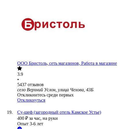
ООО
Бристоль, сеть магазинов, Работа в магазине
3.9
•
5437
отзывов
село Верхний Услон, улица Чехова, 43Б
Откликнитесь среди первых
Откликнуться
Су-шеф (загородный отель Камское Устье)
400
₽
за час,
на руки
Опыт 3-6 лет