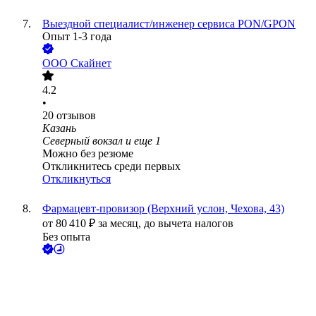
Выездной специалист/инженер сервиса PON/GPON
Опыт 1-3 года
ООО
Скайнет
4.2
•
20
отзывов
Казань
Северный вокзал
и еще
1
Можно без резюме
Откликнитесь среди первых
Откликнуться
Фармацевт-провизор (Верхний услон, Чехова, 43)
от
80 410
₽
за месяц,
до вычета налогов
Без опыта