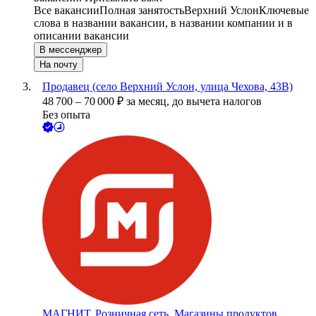
Все вакансии
Полная занятость
Верхний Услон
Ключевые
слова в названии вакансии, в названии компании и в
описании вакансии
В мессенджер
На почту
Продавец (село Верхний Услон, улица Чехова, 43В)
48 700
–
70 000
₽
за месяц,
до вычета налогов
Без опыта
МАГНИТ, Розничная сеть. Магазины продуктов