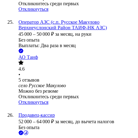
Откликнитесь среди первых
Откликнуться
Оператор АЗС (с.п. Русское Макулово
Верхнеуслонский Район ТАИФ-НК АЗС)
45 000
–
50 000
₽
за месяц,
на руки
Без опыта
Выплаты: Два раза в месяц
АО
Таиф
4.6
•
5
отзывов
село Русское Макулово
Можно без резюме
Откликнитесь среди первых
Откликнуться
Продавец-кассир
52 000
–
64 000
₽
за месяц,
до вычета налогов
Без опыта